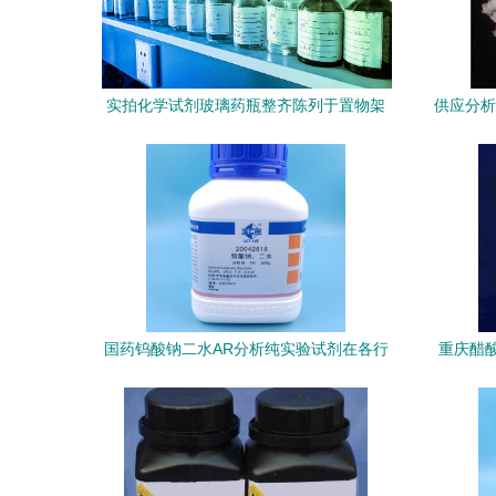
实拍化学试剂玻璃药瓶整齐陈列于置物架
供应分析
的下载与使用指南
试剂在
国药钨酸钠二水AR分析纯实验试剂在各行
重庆醋
业的应用与分析