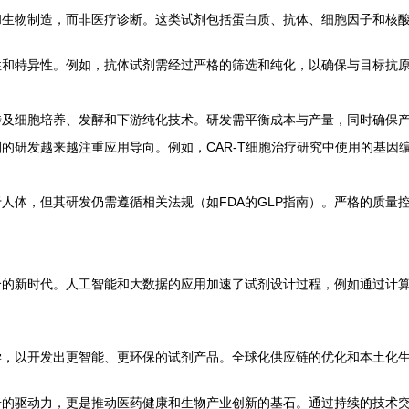
和生物制造，而非医疗诊断。这类试剂包括蛋白质、抗体、细胞因子和核
性和特异性。例如，抗体试剂需经过严格的筛选和纯化，以确保与目标抗
涉及细胞培养、发酵和下游纯化技术。研发需平衡成本与产量，同时确保
的研发越来越注重应用导向。例如，CAR-T细胞治疗研究中使用的基因
人体，但其研发仍需遵循相关法规（如FDA的GLP指南）。严格的质量
合的新时代。人工智能和大数据的应用加速了试剂设计过程，例如通过计
学，以开发出更智能、更环保的试剂产品。全球化供应链的优化和本土化
步的驱动力，更是推动医药健康和生物产业创新的基石。通过持续的技术