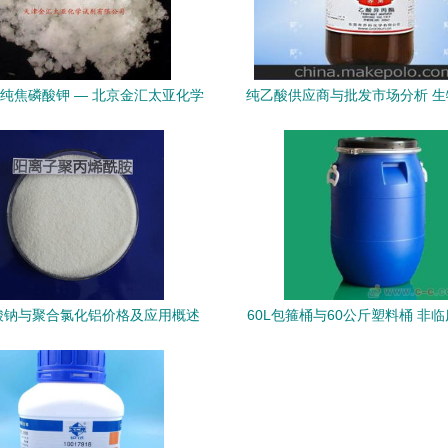
纯焦磷酸钾 — 北京金汇太亚化学
纯乙酸供应商与批发市场分析 
氯化物、硫酸盐、碳酸盐检测中的
发领域的选购指南
关键作用
酸钠与聚合氯化铝价格及应用概述
60L包箍桶与60公斤塑料桶 非
多规格生物试剂市场观察
生物试剂研发中的实用选