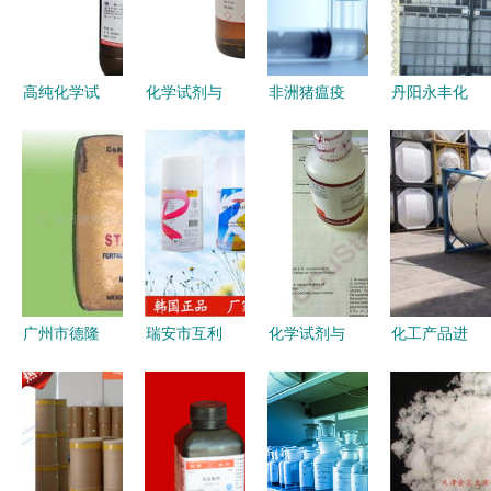
高纯化学试
化学试剂与
非洲猪瘟疫
丹阳永丰化
剂领域的标
化工产品
苗临床试验
学试剂厂
杆 莱宝牌
打造专业化
进展及其上
专注酸碱苯
67-63-0色
工原料采购
市前景 非
醇，品质成
谱级分析纯
新平台
临床诊断用
就信赖
的卓越品质
生物试剂的
与市场价值
协同发展
广州市德隆
瑞安市互利
化学试剂与
化工产品进
化工贸易化
五金加工厂
标准物质的
口清关全指
学试剂产品
气体收集溶
采购指南
南 从涂料
列表
剂·特色处
如何选对供
油漆到化学
理防晕折式
应商与价格
试剂与危险