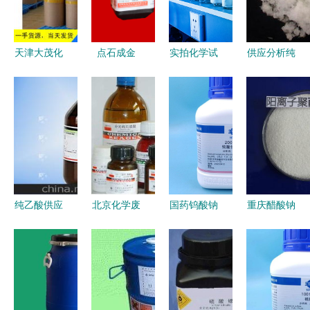
管理板操作
策略
品管理
规程设备简
表
天津大茂化
点石成金
实拍化学试
供应分析纯
学试剂厂销
白银良友化
剂玻璃药瓶
焦磷酸钾
售部 主营
学试剂如何
整齐陈列于
— 北京金
碘化钾、碘
在非临床诊
置物架的下
汇太亚化学
及进口试
断用生物试
载与使用指
试剂在氯化
剂，助力非
剂研发中破
南
物、硫酸
临床生物研
浪前行
盐、碳酸盐
发
检测中的关
纯乙酸供应
北京化学废
国药钨酸钠
重庆醋酸钠
键作用
商与批发市
弃物权威处
二水AR分
与聚合氯化
场分析 生
理 过期化
析纯实验试
铝价格及应
物试剂研发
学品回收与
剂在各行业
用概述 多
领域的选购
化学试剂科
的应用与分
规格生物试
指南
学处置指南
析
剂市场观察