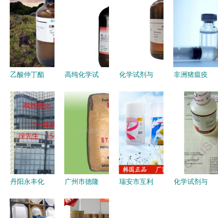
乙酸仲丁酯
高纯化学试
化学试剂与
非洲猪瘟疫
98% 分析
剂领域的标
化工产品
苗临床试验
纯 大小化
杆 莱宝牌
打造专业化
进展及其上
工试剂 发
67-63-0色
工原料采购
市前景 非
货迅速 规
谱级分析纯
新平台
临床诊断用
格齐全
的卓越品质
生物试剂的
105-46-4 -
与市场价值
协同发展
丹阳永丰化
广州市德隆
瑞安市互利
化学试剂与
学试剂厂
化工贸易化
五金加工厂
标准物质的
专注酸碱苯
学试剂产品
气体收集溶
采购指南