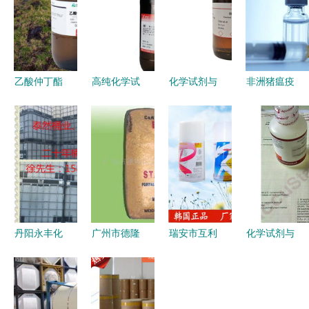
乙酸仲丁酯
高纯化学试
化学试剂与
非洲猪瘟疫
98% 分析
剂领域的标
化工产品
苗临床试验
纯 大小化
杆 莱宝牌
打造专业化
进展及其上
工试剂 发
67-63-0色
工原料采购
市前景 非
货迅速 规
谱级分析纯
新平台
临床诊断用
格齐全
的卓越品质
生物试剂的
105-46-4 -
与市场价值
协同发展
丹阳永丰化
广州市德隆
瑞安市互利
化学试剂与
学试剂厂
化工贸易化
五金加工厂
标准物质的
专注酸碱苯
学试剂产品
气体收集溶
采购指南
醇，品质成
列表
剂·特色处
如何选对供